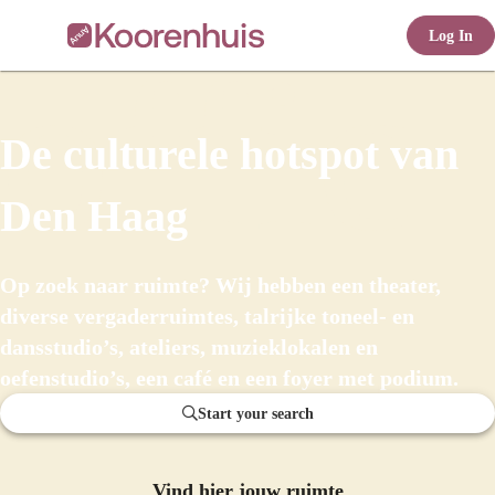
Log In
offic
De culturele hotspot van
Den Haag
Op zoek naar ruimte? Wij hebben een theater,
diverse vergaderruimtes, talrijke toneel- en
dansstudio’s, ateliers, muzieklokalen en
ernd
oefenstudio’s, een café en een foyer met podium.
Start your search
Vind hier jouw ruimte