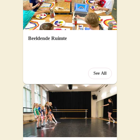
mme
Beeldende Ruimte
See All
rce p